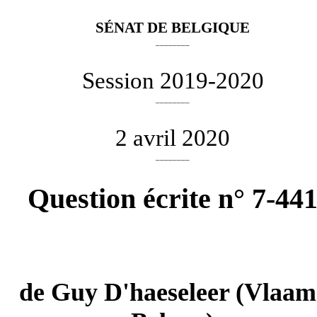
SÉNAT DE BELGIQUE
________
Session 2019-2020
________
2 avril 2020
________
Question écrite n° 7-44
de
Guy D'haeseleer
(Vlaam