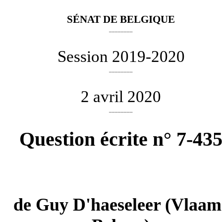
SÉNAT DE BELGIQUE
________
Session 2019-2020
________
2 avril 2020
________
Question écrite n° 7-43
de
Guy D'haeseleer
(Vlaam