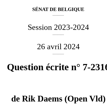
SÉNAT DE BELGIQUE
________
Session 2023-2024
________
26 avril 2024
________
Question écrite n° 7-231
de
Rik Daems
(Open Vld)