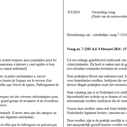
9/2/2024
Verzending vraag
(Einde van de antwoordte
Herindiening van : schriftelijke vraag
7-1551
Vraag nr. 7-2201 d.d. 9 februari 2024 : (
 restent toujours aussi populaires pour les
Uit een onlangs gepubliceerd onderzoek van 
onnexions à internet y sont rapides et bon
cybercriminelen. Dit heeft te maken met de goe
en vanuit nederland).
ncrv.nl/online-criminelen-bestoken-de-werel
et, la police néerlandaise a, encore
Deze praktijken bleven niet onbeantwoord. In
-louent de l'espace sur le serveur d'un
voor buitenlandse resellers, bedrijven die 
telles que l'envoi de spams, l'hébergement de
diverse illegale praktijken zoals het verstu
.
Naar schatting zijn er in Nederland zo'n ac
l'espace sur des serveurs informatiques pour,
bijvoorbeeld een website op te draaien of voo
n grand groupe de locataires et de revendeurs
internationale resellers (bedrijven die de r
vices.
Tussen deze resellers zitten ook foute bedrij
iminels. Il arrive ainsi que des attaques au
Nederlandse legitieme hosters, ransomware o
eurs légitimes néerlandais.
Deze resellers zijn in de praktijk moeilijk te
 en effet que les hébergeurs ne peuvent pas
niet aansprakelijk gesteld kunnen worden voo