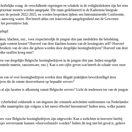
chriftelijke vraag: de verschillende regeringen en schakels in de veiligheidsketen zijn het eens
rioritair moeten worden aangepakt. Die staan gedefinieerd in de Kadernota Integrale
voor de periode 2022-2025, en werden besproken tijdens een Interministeriële Conferentie,
ers aanwezig waren. Het betreft aldus een transversale aangelegenheid met de Gewesten
 het preventieve luik.
elegd:
aken, klachten, enz., voor respectievelijk de jongste drie jaar mededelen die betrekking
legale content hosten? Hoeveel van deze klachten komen van de hostingsites zelf? Hoeveel
bruikers van de sites die gehost worden door dergelijke hostingbedrijven? Hoeveel van deze
elke straffen kreeg men?
n van dergelijke Belgische hostingbedrijven in de jongste drie jaar. Indien mogelijk
 criminele materie, ransomware, enz.). Kan u een cijfer geven wat betreft de schade voor onze
n van of over hostingbedrijven werden deze illegale praktijken bewerkstelligd door
jven die de ruimte doorverhuren op bepaalde servers?
al zijn facetten is afkomstig vanuit Belgische servers? Licht de tendensen toe van de jongste
e cyberbeleid voldoende is om degenen die criminele activiteiten ondernemen via Nederlandse
welke maatregelen zijn volgens u het meest effectief hieromtrent? Indien neen, welke punten
ders voor Belgische hostingbedrijven zijn uitgewerkt. Kan u toelichten in hoeverre hierbij
kjes serverruimte kunnen «doorverhuurd» worden? Indien dit nog niet het geval is, gelieve