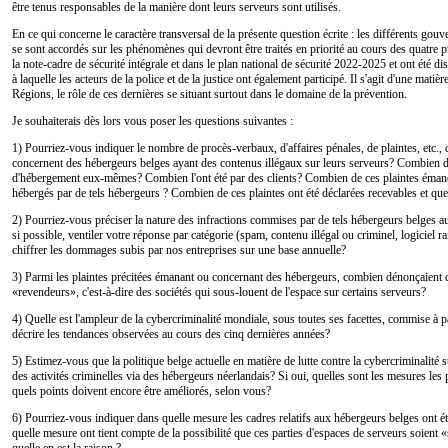
être tenus responsables de la manière dont leurs serveurs sont utilisés.
En ce qui concerne le caractère transversal de la présente question écrite : les différents gou
se sont accordés sur les phénomènes qui devront être traités en priorité au cours des quatre 
la note-cadre de sécurité intégrale et dans le plan national de sécurité 2022-2025 et ont été di
à laquelle les acteurs de la police et de la justice ont également participé. Il s'agit d'une mati
Régions, le rôle de ces dernières se situant surtout dans le domaine de la prévention.
Je souhaiterais dès lors vous poser les questions suivantes :
1) Pourriez-vous indiquer le nombre de procès-verbaux, d'affaires pénales, de plaintes, etc., 
concernent des hébergeurs belges ayant des contenus illégaux sur leurs serveurs? Combien de 
d'hébergement eux-mêmes? Combien l'ont été par des clients? Combien de ces plaintes émanent
hébergés par de tels hébergeurs ? Combien de ces plaintes ont été déclarées recevables et quel
2) Pourriez-vous préciser la nature des infractions commises par de tels hébergeurs belges au
si possible, ventiler votre réponse par catégorie (spam, contenu illégal ou criminel, logiciel 
chiffrer les dommages subis par nos entreprises sur une base annuelle?
3) Parmi les plaintes précitées émanant ou concernant des hébergeurs, combien dénonçaient 
«revendeurs», c'est-à-dire des sociétés qui sous-louent de l'espace sur certains serveurs?
4) Quelle est l'ampleur de la cybercriminalité mondiale, sous toutes ses facettes, commise à 
décrire les tendances observées au cours des cinq dernières années?
5) Estimez-vous que la politique belge actuelle en matière de lutte contre la cybercriminalité s
des activités criminelles via des hébergeurs néerlandais? Si oui, quelles sont les mesures les p
quels points doivent encore être améliorés, selon vous?
6) Pourriez-vous indiquer dans quelle mesure les cadres relatifs aux hébergeurs belges ont ét
quelle mesure ont tient compte de la possibilité que ces parties d'espaces de serveurs soient «
quelle en est la raison ?