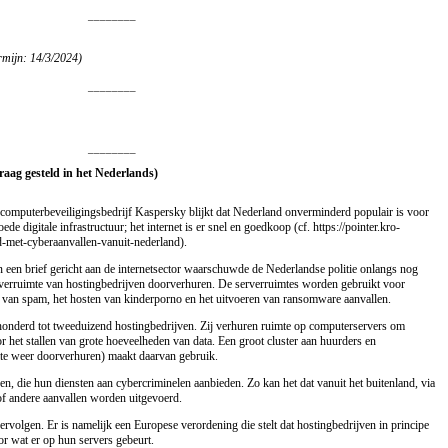
________
rmijn: 14/3/2024)
________
________
Vraag gesteld in het Nederlands)
computerbeveiligingsbedrijf Kaspersky blijkt dat Nederland onverminderd populair is voor
de digitale infrastructuur; het internet is er snel en goedkoop (cf. https://pointer.kro-
d-met-cyberaanvallen-vanuit-nederland).
 een brief gericht aan de internetsector waarschuwde de Nederlandse politie onlangs nog
serverruimte van hostingbedrijven doorverhuren. De serverruimtes worden gebruikt voor
ren van spam, het hosten van kinderporno en het uitvoeren van ransomware aanvallen.
hthonderd tot tweeduizend hostingbedrijven. Zij verhuren ruimte op computerservers om
r het stallen van grote hoeveelheden van data. Een groot cluster aan huurders en
uimte weer doorverhuren) maakt daarvan gebruik.
ven, die hun diensten aan cybercriminelen aanbieden. Zo kan het dat vanuit het buitenland, via
f andere aanvallen worden uitgevoerd.
 vervolgen. Er is namelijk een Europese verordening die stelt dat hostingbedrijven in principe
r wat er op hun servers gebeurt.