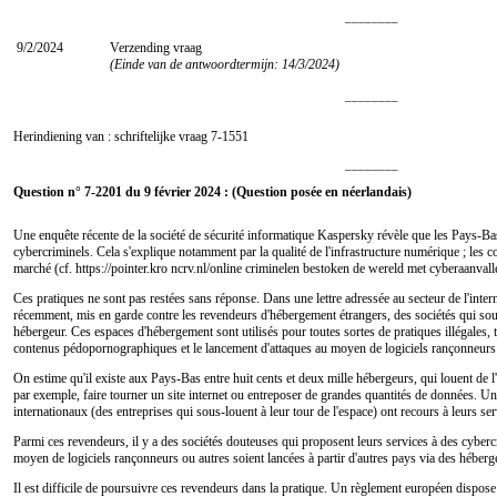
________
9/2/2024
Verzending vraag
(Einde van de antwoordtermijn: 14/3/2024)
________
Herindiening van : schriftelijke vraag
7-1551
________
Question n° 7-2201 du 9 février 2024 : (Question posée en néerlandais)
Une enquête récente de la société de sécurité informatique Kaspersky révèle que les Pays-Bas
cybercriminels. Cela s'explique notamment par la qualité de l'infrastructure numérique ; les c
marché (cf. https://pointer.kro ncrv.nl/online criminelen bestoken de wereld met cyberaanvall
Ces pratiques ne sont pas restées sans réponse. Dans une lettre adressée au secteur de l'intern
récemment, mis en garde contre les revendeurs d'hébergement étrangers, des sociétés qui sous
hébergeur. Ces espaces d'hébergement sont utilisés pour toutes sortes de pratiques illégales, 
contenus pédopornographiques et le lancement d'attaques au moyen de logiciels rançonneurs
On estime qu'il existe aux Pays-Bas entre huit cents et deux mille hébergeurs, qui louent de 
par exemple, faire tourner un site internet ou entreposer de grandes quantités de données. U
internationaux (des entreprises qui sous-louent à leur tour de l'espace) ont recours à leurs ser
Parmi ces revendeurs, il y a des sociétés douteuses qui proposent leurs services à des cybercr
moyen de logiciels rançonneurs ou autres soient lancées à partir d'autres pays via des héberg
Il est difficile de poursuivre ces revendeurs dans la pratique. Un règlement européen dispose