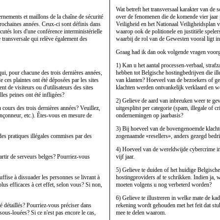
Wat betreft het transversaal karakter van de s
vernements et maillons de la chaîne de sécurité
over de fenomenen die de komende vier jaar p
prochaines années. Ceux-ci sont définis dans
Veiligheid en het Nationaal Veiligheidsplan 
scutés lors d'une conférence interministérielle
waarop ook de politionele en justitiële spel
ère transversale qui relève également des
waarbij de rol van de Gewesten vooral ligt in
Graag had ik dan ook volgende vragen voorg
1) Kan u het aantal processen-verbaal, strafz
qui, pour chacune des trois dernières années,
hebben tot Belgische hostingbedrijven die il
ces plaintes ont été déposées par les sites
van klanten? Hoeveel van de bezoekers of ge
 de visiteurs ou d'utilisateurs des sites
klachten werden ontvankelijk verklaard en w
les peines ont été infligées?
2) Gelieve de aard van inbreuken weer te geve
 cours des trois dernières années? Veuillez,
uitgesplitst per categorie (spam, illegale of
rançonneur, etc.). Êtes-vous en mesure de
ondernemingen op jaarbasis?
3) Bij hoeveel van de bovengenoemde klachte
des pratiques illégales commises par des
zogenaamde «resellers», anders gezegd bedri
4) Hoeveel van de wereldwijde cybercrime in 
partir de serveurs belges? Pourriez-vous
vijf jaar.
5) Gelieve te duiden of het huidige Belgisch
uffise à dissuader les personnes se livrant à
hostingproviders af te schrikken. Indien ja, 
lus efficaces à cet effet, selon vous? Si non,
moeten volgens u nog verbeterd worden?
6) Gelieve te illustreren in welke mate de ka
é détaillés? Pourriez-vous préciser dans
rekening wordt gehouden met het feit dat stu
sous-louées? Si ce n'est pas encore le cas,
mee te delen waarom.