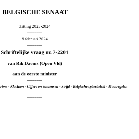
BELGISCHE SENAAT
________
Zitting 2023-2024
________
9 februari 2024
________
Schriftelijke vraag nr. 7-2201
van
Rik Daems
(Open Vld)
aan de eerste minister
________
rime - Klachten - Cijfers en tendensen - Strijd - Belgische cyberbeleid - Maatregelen
________