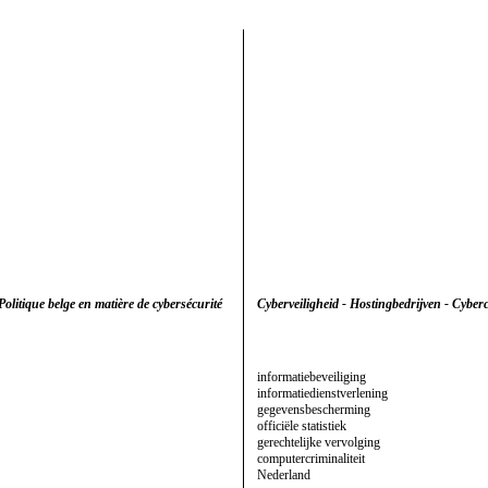
Politique belge en matière de cybersécurité
Cyberveiligheid - Hostingbedrijven - Cyberc
informatiebeveiliging
informatiedienstverlening
gegevensbescherming
officiële statistiek
gerechtelijke vervolging
computercriminaliteit
Nederland