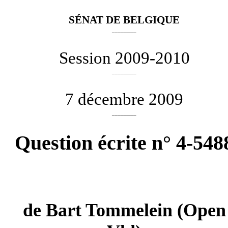
SÉNAT DE BELGIQUE
________
Session 2009-2010
________
7 décembre 2009
________
Question écrite n° 4-548
de
Bart Tommelein
(Open