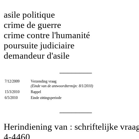
asile politique
crime de guerre
crime contre l'humanité
poursuite judiciaire
demandeur d'asile
________
7/12/2009
Verzending vraag
(Einde van de antwoordtermijn: 8/1/2010)
15/3/2010
Rappel
6/5/2010
Einde zittingsperiode
________
Herindiening van : schriftelijke vraa
4-4460