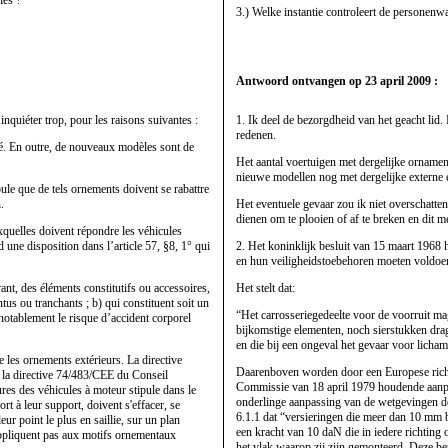
3.) Welke instantie controleert de personenw
Antwoord ontvangen op 23 april 2009 :
inquiéter trop, pour les raisons suivantes :
1. Ik deel de bezorgdheid van het geacht lid.
redenen.
té. En outre, de nouveaux modèles sont de
Het aantal voertuigen met dergelijke orname
nieuwe modellen nog met dergelijke externe 
pule que de tels ornements doivent se rabattre
.
Het eventuele gevaar zou ik niet overschatte
dienen om te plooien of af te breken en dit 
xquelles doivent répondre les véhicules
 une disposition dans l’article 57, §8, 1° qui
2. Het koninklijk besluit van 15 maart 196
en hun veiligheidstoebehoren moeten voldoen,
vant, des éléments constitutifs ou accessoires,
Het stelt dat:
us ou tranchants ; b) qui constituent soit un
“Het carrosseriegedeelte voor de voorruit ma
r notablement le risque d’accident corporel
bijkomstige elementen, noch sierstukken drag
en die bij een ongeval het gevaar voor lich
 les ornements extérieurs. La directive
Daarenboven worden door een Europese richtl
 la directive 74/483/CEE du Conseil
Commissie van 18 april 1979 houdende aanpa
ures des véhicules à moteur stipule dans le
onderlinge aanpassing van de wetgevingen der
rt à leur support, doivent s'effacer, se
6.1.1 dat “versieringen die meer dan 10 mm 
r point le plus en saillie, sur un plan
een kracht van 10 daN die in iedere richting 
'appliquent pas aux motifs ornementaux
het vlak waarop zij zijn gemonteerd. Deze bep