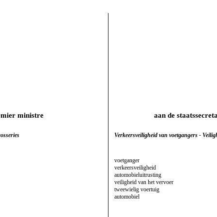
emier ministre
aan de staatssecret
osseries
Verkeersveiligheid van voetgangers - Veil
voetganger
verkeersveiligheid
automobieluitrusting
veiligheid van het vervoer
tweewielig voertuig
automobiel