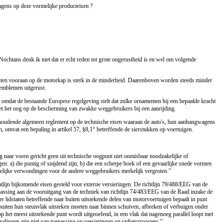
agens op deze vormelijke producteisen ?
 Nochtans denk ik niet dat er echt reden tot grote ongerustheid is en wel om volgende
nten vooraan op de motorkap is sterk in de minderheid. Daarenboven worden steeds minder
emblemen uitgerust.
n omdat de bestaande Europese regelgeving stelt dat zulke ornamenten bij een bepaalde kracht
met het oog op de bescherming van zwakke weggebruikers bij een aanrijding.
8 houdende algemeen reglement op de technische eisen waaraan de auto's, hun aanhangwagens
 omvat een bepaling in artikel 57, §8,1° betreffende de sierstukken op voertuigen.
g naar voren gericht geen uit technische oogpunt niet onmisbaar noodzakelijke of
en: a) die puntig of snijdend zijn; b) die een scherpe hoek of een gevaarlijke snede vormen
amelijke verwondingen voor de andere weggebruikers merkelijk vergroten.”
ijn bijkomende eisen gesteld voor externe versieringen. De richtlijn 79/488/EEG van de
ssing aan de vooruitgang van de techniek van richtlijn 74/483/EEG van de Raad inzake de
 lidstaten betreffende naar buiten uitstekende delen van motorvoertuigen bepaalt in punt
buiten hun steunvlak uitsteken moeten naar binnen schuiven, afbreken of verbuigen onder
op het meest uitstekende punt wordt uitgeoefend, in een vlak dat nagenoeg parallel loopt met
alingen zijn niet van toepassing op versieringen op radiatorroosters.”