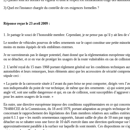
3) Quel est l'instance chargée du contrôle de ces exigences formelles ?
Réponse reçue le 23 avril 2009 :
1. Je partage le souci de l’honorable membre. Cependant, je ne pense pas qu’il y ait lieu de s’
Le nombre de véhicules pourvus de telles ornements sur le capot constitue une petite minori
moins en moins équipés de tels emblèmes externes.
Je ne surestimerais pas le danger potentiel, étant donné que la réglementation européenne sti
ou se détacher, et ce en vue de protéger les usagers de la route vulnérables en cas de collision
2. L’arrêté royal du 15 mars 1968 portant règlement général sur les conditions techniques au
automobiles et leurs remorques, leurs éléments ainsi que les accessoires de sécurité comprend
stipule ceci :
« La partie de la carrosserie située à l’avant du pare-brise ne peut comporter, dirigés vers l’a
non indispensable du point de vue technique, de même que des ornements : a) qui soient point
angle vif, soit une saillie dangereuse et qui, en cas de collision, sont susceptibles d’aggrave
pour les autres usagers de la route. »
En outre, une directive européenne impose des conditions supplémentaires en ce qui concerne
79/488/CEE de la Commission, du 18 avril 1979, portant adaptation au progrès technique de
concernant le rapprochement des législations des États membres relatives aux saillies extérie
point 6.1.1 que « les motifs ornementaux rapportés, faisant saillie de plus de 10 mm par rappo
détacher ou se rabattre sous une force de 10 daN exercée dans une direction quelconque sur leu
approximativement parallèle à la surface sur laquelle ils sont montés. Ces dispositions ne s