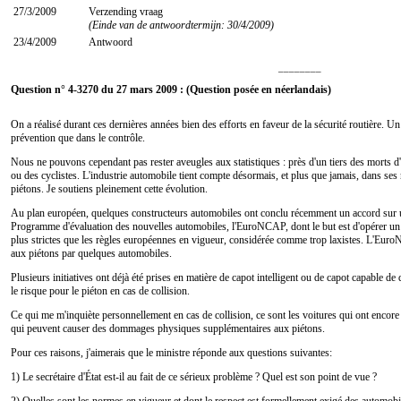
27/3/2009
Verzending vraag
(Einde van de antwoordtermijn: 30/4/2009)
23/4/2009
Antwoord
________
Question n° 4-3270 du 27 mars 2009 : (Question posée en néerlandais)
On a réalisé durant ces dernières années bien des efforts en faveur de la sécurité routière. Un 
prévention que dans le contrôle.
Nous ne pouvons cependant pas rester aveugles aux statistiques : près d'un tiers des morts d'a
ou des cyclistes. L'industrie automobile tient compte désormais, et plus que jamais, dans ses
piétons. Je soutiens pleinement cette évolution.
Au plan européen, quelques constructeurs automobiles ont conclu récemment un accord sur 
Programme d'évaluation des nouvelles automobiles, l'EuroNCAP, dont le but est d'opérer un 
plus strictes que les règles européennes en vigueur, considérée comme trop laxistes. L'Euro
aux piétons par quelques automobiles.
Plusieurs initiatives ont déjà été prises en matière de capot intelligent ou de capot capable
le risque pour le piéton en cas de collision.
Ce qui me m'inquiète personnellement en cas de collision, ce sont les voitures qui ont encor
qui peuvent causer des dommages physiques supplémentaires aux piétons.
Pour ces raisons, j'aimerais que le ministre réponde aux questions suivantes:
1) Le secrétaire d'État est-il au fait de ce sérieux problème ? Quel est son point de vue ?
2) Quelles sont les normes en vigueur et dont le respect est formellement exigé des automobi