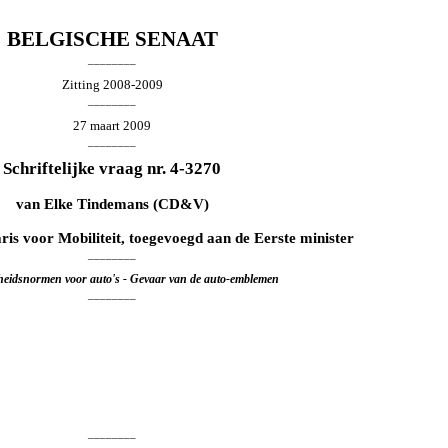
BELGISCHE SENAAT
________
Zitting 2008-2009
________
27 maart 2009
________
Schriftelijke vraag nr. 4-3270
van
Elke Tindemans
(CD&V)
aris voor Mobiliteit, toegevoegd aan de Eerste minister
________
igheidsnormen voor auto's - Gevaar van de auto-emblemen
________
________