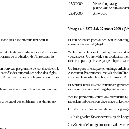
27/3/2009
Verzending vraag
(Einde van de antwoordte
23/4/2009
Antwoord
Vraag nr. 4-3270 d.d. 27 maart 2009 : (Vr
grand pas a été effectué tant pour la
Er zijn de laatste jaren al heel wat inspanni
al een lange weg afgelegd.
ccidents de la circulation sont des piétons
We kunnen echter niet blind zijn voor de statis
 normes de production de l'impact sur les
voetgangers. Op het vlak van productnormen
met de impact op de voetgangers bij een aanri
un nouveau programme de test d'accident, le
Op Europees niveau pakten onlangs enkele
contrôle des automobiles selon des règles
Assesment Programme), met als doelstelling a
NCAP a testé récemment la protection offerte
als te zwak worden beschouwd. EuroNCAP te
Er werden reeds diverse initiatieven genomen
 de dévier les chocs pour diminuer au maximum
aanrijding zo minimaal mogelijk te houden.
Wat mij persoonlijk echter ook verontrust bij
e sur le capot des emblèmes très dangereux
motorkap hebben en op deze wijze bijkomend
Om deze reden had ik van de minister graag
1.) Is de geachte Staatssecretaris op de hoog
2.) Wat zijn de huidige normen inzake vorme
les ?