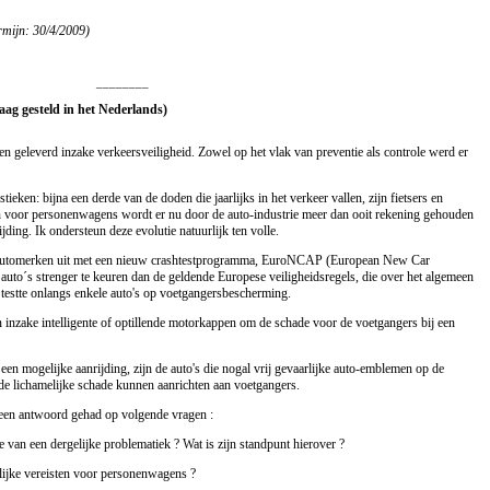
rmijn: 30/4/2009)
________
aag gesteld in het Nederlands)
ngen geleverd inzake verkeersveiligheid. Zowel op het vlak van preventie als controle werd er
tieken: bijna een derde van de doden die jaarlijks in het verkeer vallen, zijn fietsers en
 voor personenwagens wordt er nu door de auto-industrie meer dan ooit rekening gehouden
jding. Ik ondersteun deze evolutie natuurlijk ten volle.
 automerken uit met een nieuw crashtestprogramma, EuroNCAP (European New Car
uto´s strenger te keuren dan de geldende Europese veiligheidsregels, die over het algemeen
stte onlangs enkele auto's op voetgangersbescherming.
 inzake intelligente of optillende motorkappen om de schade voor de voetgangers bij een
 een mogelijke aanrijding, zijn de auto's die nogal vrij gevaarlijke auto-emblemen op de
e lichamelijke schade kunnen aanrichten aan voetgangers.
 een antwoord gehad op volgende vragen :
te van een dergelijke problematiek ? Wat is zijn standpunt hierover ?
lijke vereisten voor personenwagens ?