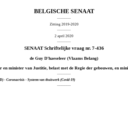
BELGISCHE SENAAT
________
Zitting 2019-2020
________
2 april 2020
________
SENAAT Schriftelijke vraag nr. 7-436
de
Guy D'haeseleer
(Vlaams Belang)
er en minister van Justitie, belast met de Regie der gebouwen, en mi
________
) - Coronacrisis - Systeem van thuiswerk (Covid-19)
________