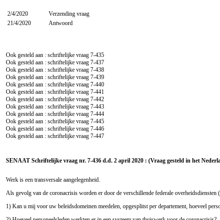
2/4/2020
Verzending vraag
21/4/2020
Antwoord
Ook gesteld aan : schriftelijke vraag
7-435
Ook gesteld aan : schriftelijke vraag
7-437
Ook gesteld aan : schriftelijke vraag
7-438
Ook gesteld aan : schriftelijke vraag
7-439
Ook gesteld aan : schriftelijke vraag
7-440
Ook gesteld aan : schriftelijke vraag
7-441
Ook gesteld aan : schriftelijke vraag
7-442
Ook gesteld aan : schriftelijke vraag
7-443
Ook gesteld aan : schriftelijke vraag
7-444
Ook gesteld aan : schriftelijke vraag
7-445
Ook gesteld aan : schriftelijke vraag
7-446
Ook gesteld aan : schriftelijke vraag
7-447
SENAAT Schriftelijke vraag nr. 7-436 d.d. 2 april 2020 : (Vraag gesteld in het Nederl
Werk is een transversale aangelegenheid.
Als gevolg van de coronacrisis worden er door de verschillende federale overheidsdienst
1) Kan u mij voor uw beleidsdomeinen meedelen, opgesplitst per departement, hoeveel person
2) Hoeveel personeelsleden werkten er in een systeem van thuiswerk voor de coronacrisis?