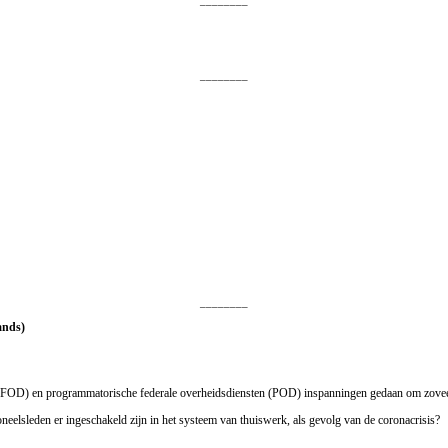
________
________
________
ands)
en (FOD) en programmatorische federale overheidsdiensten (POD) inspanningen gedaan om zovee
eelsleden er ingeschakeld zijn in het systeem van thuiswerk, als gevolg van de coronacrisis?