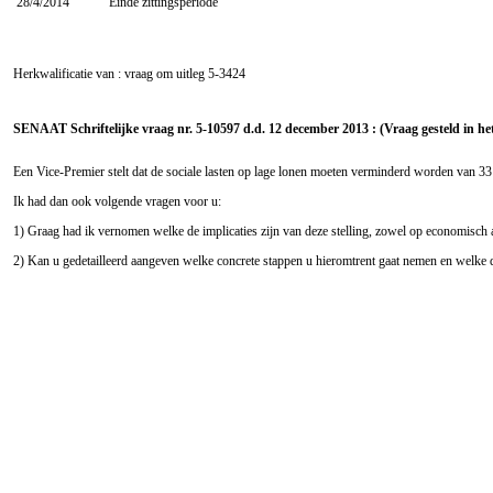
28/4/2014
Einde zittingsperiode
Herkwalificatie van : vraag om uitleg
5-3424
SENAAT Schriftelijke vraag nr. 5-10597 d.d. 12 december 2013 : (Vraag gesteld in he
Een Vice-Premier stelt dat de sociale lasten op lage lonen moeten verminderd worden van 33 %
Ik had dan ook volgende vragen voor u:
1) Graag had ik vernomen welke de implicaties zijn van deze stelling, zowel op economisch a
2) Kan u gedetailleerd aangeven welke concrete stappen u hieromtrent gaat nemen en welke de 