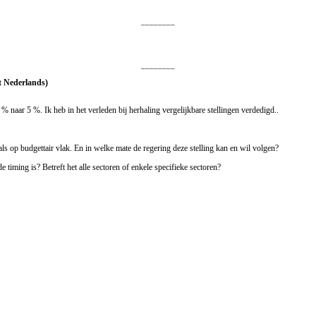
________
________
t Nederlands)
 naar 5 %. Ik heb in het verleden bij herhaling vergelijkbare stellingen verdedigd..
ls op budgettair vlak. En in welke mate de regering deze stelling kan en wil volgen?
timing is? Betreft het alle sectoren of enkele specifieke sectoren?