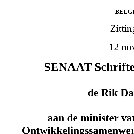
BELG
Zitti
12 no
SENAAT Schriftel
de
Rik D
aan de minister v
Ontwikkelingssamenwerk