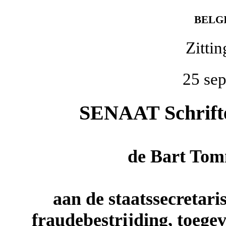
BELG
Zitti
25 se
SENAAT Schriftel
de
Bart Tom
aan de staatssecretari
fraudebestrijding, toegev