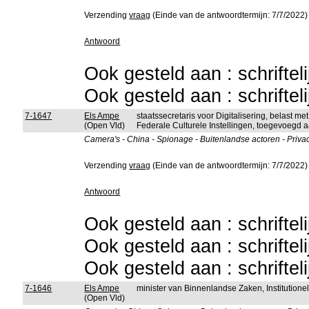
Verzending
vraag
(Einde van de antwoordtermijn: 7/7/2022)
Antwoord
Ook gesteld aan : schriftel
Ook gesteld aan : schriftel
7-1647
Els Ampe
staatssecretaris voor Digitalisering, belast 
(Open Vld)
Federale Culturele Instellingen, toegevoegd a
Camera's - China - Spionage - Buitenlandse actoren - Privac
Verzending
vraag
(Einde van de antwoordtermijn: 7/7/2022)
Antwoord
Ook gesteld aan : schriftel
Ook gesteld aan : schriftel
Ook gesteld aan : schriftel
7-1646
Els Ampe
minister van Binnenlandse Zaken, Institutio
(Open Vld)