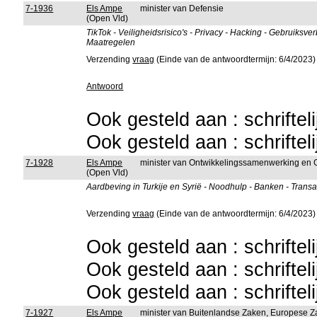
7-1936
Els Ampe
minister van Defensie
(Open Vld)
TikTok - Veiligheidsrisico's - Privacy - Hacking - Gebruiksv
Maatregelen
Verzending
vraag
(Einde van de antwoordtermijn: 6/4/2023)
Antwoord
Ook gesteld aan : schriftel
Ook gesteld aan : schriftel
7-1928
Els Ampe
minister van Ontwikkelingssamenwerking en 
(Open Vld)
Aardbeving in Turkije en Syrië - Noodhulp - Banken - Trans
Verzending
vraag
(Einde van de antwoordtermijn: 6/4/2023)
Ook gesteld aan : schriftel
Ook gesteld aan : schriftel
Ook gesteld aan : schriftel
7-1927
Els Ampe
minister van Buitenlandse Zaken, Europese Za