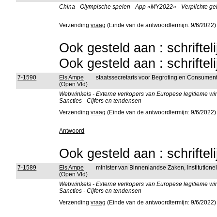
China - Olympische spelen - App «MY2022» - Verplichte geb
Verzending
vraag
(Einde van de antwoordtermijn: 9/6/2022)
Ook gesteld aan : schriftel
Ook gesteld aan : schriftel
7-1590
Els Ampe
staatssecretaris voor Begroting en Consumen
(Open Vld)
Webwinkels - Externe verkopers van Europese legitieme wink
Sancties - Cijfers en tendensen
Verzending
vraag
(Einde van de antwoordtermijn: 9/6/2022)
Antwoord
Ook gesteld aan : schriftel
7-1589
Els Ampe
minister van Binnenlandse Zaken, Institutio
(Open Vld)
Webwinkels - Externe verkopers van Europese legitieme wink
Sancties - Cijfers en tendensen
Verzending
vraag
(Einde van de antwoordtermijn: 9/6/2022)