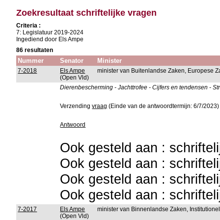
Zoekresultaat schriftelijke vragen
Criteria :
7: Legislatuur 2019-2024
Ingediend door Els Ampe
86 resultaten
Nummer
Senator
Minister
7-2018
Els Ampe
minister van Buitenlandse Zaken, Europese Za
(Open Vld)
Dierenbescherming - Jachttrofee - Cijfers en tendensen - St
Verzending
vraag
(Einde van de antwoordtermijn: 6/7/2023)
Antwoord
Ook gesteld aan : schriftel
Ook gesteld aan : schriftel
Ook gesteld aan : schriftel
Ook gesteld aan : schriftel
7-2017
Els Ampe
minister van Binnenlandse Zaken, Institutio
(Open Vld)