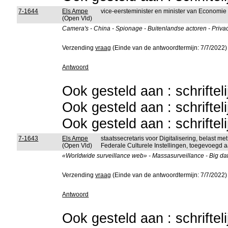
7-1644
Els Ampe
vice-eersteminister en minister van Economie
(Open Vld)
Camera's - China - Spionage - Buitenlandse actoren - Privac
Verzending
vraag
(Einde van de antwoordtermijn: 7/7/2022)
Antwoord
Ook gesteld aan : schriftel
Ook gesteld aan : schriftel
Ook gesteld aan : schriftel
7-1643
Els Ampe
staatssecretaris voor Digitalisering, belast 
(Open Vld)
Federale Culturele Instellingen, toegevoegd a
«Worldwide surveillance web» - Massasurveillance - Big data
Verzending
vraag
(Einde van de antwoordtermijn: 7/7/2022)
Antwoord
Ook gesteld aan : schriftel