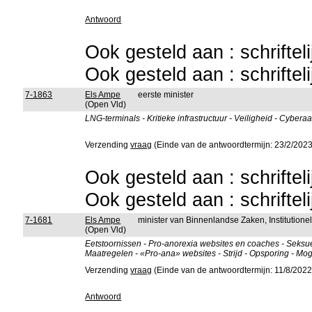
Antwoord
Ook gesteld aan : schriftel
Ook gesteld aan : schriftel
7-1863
Els Ampe
eerste minister
(Open Vld)
LNG-terminals - Kritieke infrastructuur - Veiligheid - Cybe
Verzending
vraag
(Einde van de antwoordtermijn: 23/2/2023
Ook gesteld aan : schriftel
Ook gesteld aan : schriftel
7-1681
Els Ampe
minister van Binnenlandse Zaken, Institutio
(Open Vld)
Eetstoornissen - Pro-anorexia websites en coaches - Seksuee
Maatregelen - «Pro-ana» websites - Strijd - Opsporing - Mog
Verzending
vraag
(Einde van de antwoordtermijn: 11/8/2022
Antwoord