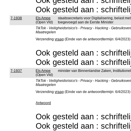
Ook gesteld aan : schriftel
Ook gesteld aan : schriftel
7-1938
Els Ampe
staatssecretaris voor Digitalisering, belast 
(Open Vld)
toegevoegd aan de Eerste Minister
TikTok - Veiligheidsrisico's - Privacy - Hacking - Gebruiksv
Maatregelen
Verzending
vraag
(Einde van de antwoordtermijn: 6/4/2023)
Ook gesteld aan : schriftel
Ook gesteld aan : schriftel
7-1937
Els Ampe
minister van Binnenlandse Zaken, Institutio
(Open Vld)
TikTok - Veiligheidsrisico's - Privacy - Hacking - Gebruiksv
Maatregelen
Verzending
vraag
(Einde van de antwoordtermijn: 6/4/2023)
Antwoord
Ook gesteld aan : schriftel
Ook gesteld aan : schriftel