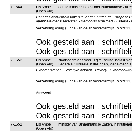
7-1664
Els Ampe
eerste minister, belast met Buitenlandse Zak
(Open Vld)
Donaties of overheidsgiften in landen buiten de Europese Un
openbare dienst vervullen - Democratische toets - Criteria - 
Verzending
vraag
(Einde van de antwoordtermijn: 7/7/2022)
Ook gesteld aan : schriftel
Ook gesteld aan : schriftel
7-1653
Els Ampe
staatssecretaris voor Digitalisering, belast 
(Open Vld)
Federale Culturele Instellingen, toegevoegd a
Cyberaanvallen - Statelijke actoren - Privacy - Cybersecurit
Verzending
vraag
(Einde van de antwoordtermijn: 7/7/2022)
Antwoord
Ook gesteld aan : schriftel
Ook gesteld aan : schriftel
7-1652
Els Ampe
minister van Binnenlandse Zaken, Institutio
(Open Vld)