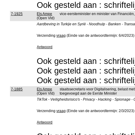
Ook gesteld aan : schriftel
7-1925
Els Ampe
vice-eersteminister en minister van Financiën,
(Open Vld)
Aardbeving in Turkije en Syrië - Noodhulp - Banken - Trans
Verzending
vraag
(Einde van de antwoordtermijn: 6/4/2023)
Antwoord
Ook gesteld aan : schriftel
Ook gesteld aan : schriftel
Ook gesteld aan : schriftel
7-1885
Els Ampe
staatssecretaris voor Digitalisering, belast 
(Open Vld)
toegevoegd aan de Eerste Minister
TikTok - Veiligheidsrisico's - Privacy - Hacking - Spionage -
Verzending
vraag
(Einde van de antwoordtermijn: 2/3/2023)
Antwoord