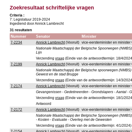
Zoekresultaat schriftelijke vragen
Criteria :
7: Legislatuur 2019-2024
Ingediend door Annick Lambrecht
31 resultaten
Nummer
Senator
Minister
7-2234
Annick Lambrecht
(Vooruit)
vice-eersteminister en minister 
Nationale Maatschappij der Belgische Spoorwegen (NMBS) -
Lijn
Verzending
vraag
(Einde van de antwoordtermijn: 18/4/2024
7-2199
Annick Lambrecht
(Vooruit)
vice-eersteminister en minister 
Nationale Maatschappij der Belgische spoorwegen (NMBS) - 
Gewest en de stad Brugge
Verzending
vraag
(Einde van de antwoordtermijn: 14/3/2024
7-2174
Annick Lambrecht
(Vooruit)
vice-eersteminister en minister
Gevangenissen - Gedetineerden - Grondslapers - Aantal - 
Verzending
vraag
(Einde van de antwoordtermijn: 18/1/2024
Antwoord
7-2172
Annick Lambrecht
(Vooruit)
vice-eersteminister en minister 
Nationale Maatschappij der Belgische Spoorwegen (NMBS) - 
- Kosten - Evaluatie - Overleg met de Gewesten
Verzending
vraag
(Einde van de antwoordtermijn: 4/1/2024)
7-2154
Annick Lambrecht
(Vooruit)
vice-eersteminister en minister