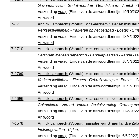
Gevangenissen - Gedetineerden - Grondslapers - Aantal - 
Verzending
vraag
(Einde van de antwoordtermijn: 19/10/20
Antwoord
7-1711
Annick Lambrecht
(Vooruit)
vice-eersteminister en minister
Verkeersveiligheid - Parkeren op het fietspad - Boetes - Cijf
Verzending
vraag
(Einde van de antwoordtermijn: 18/8/2022
Antwoord
7-1710
Annick Lambrecht
(Vooruit)
vice-eersteminister en minister
Personen met een beperking - Parkeerplaatsen - Aantal - O
Verzending
vraag
(Einde van de antwoordtermijn: 18/8/2022
Antwoord
7-1709
Annick Lambrecht
(Vooruit)
vice-eersteminister en minister
Verkeersveiligheid - Fietsers - Gebruik van gsm - Boetes - Ci
Verzending
vraag
(Einde van de antwoordtermijn: 18/8/2022
Antwoord
7-1696
Annick Lambrecht
(Vooruit)
vice-eersteminister en minister
Gokreclame - Verbod - Impact - Besluitvorming - Overleg 
Verzending
vraag
(Einde van de antwoordtermijn: 11/8/2022
Antwoord
7-1578
Annick Lambrecht
(Vooruit)
minister van Binnenlandse Zak
Fietsongevallen - Cijfers
Verzending
vraag
(Einde van de antwoordtermijn: 5/5/2022)