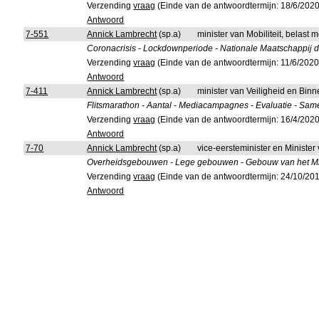
Verzending
vraag
(Einde van de antwoordtermijn: 18/6/2020
Antwoord
7-551
Annick Lambrecht
(sp.a)
minister van Mobiliteit, belas
Coronacrisis - Lockdownperiode - Nationale Maatschappij
Verzending
vraag
(Einde van de antwoordtermijn: 11/6/2020
Antwoord
7-411
Annick Lambrecht
(sp.a)
minister van Veiligheid en Bin
Flitsmarathon - Aantal - Mediacampagnes - Evaluatie - S
Verzending
vraag
(Einde van de antwoordtermijn: 16/4/2020
Antwoord
7-70
Annick Lambrecht
(sp.a)
vice-eersteminister en Minister
Overheidsgebouwen - Lege gebouwen - Gebouw van het Min
Verzending
vraag
(Einde van de antwoordtermijn: 24/10/20
Antwoord