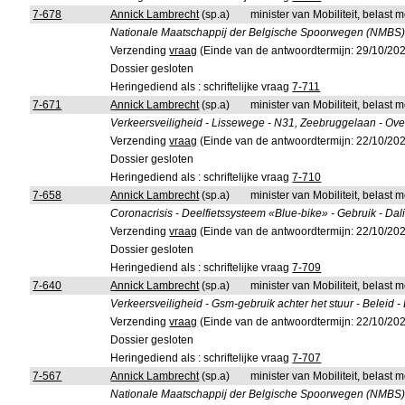
7-678
Annick Lambrecht
(sp.a)
minister van Mobiliteit, belas
Nationale Maatschappij der Belgische Spoorwegen (NMBS) -
Verzending
vraag
(Einde van de antwoordtermijn: 29/10/20
Dossier gesloten
Heringediend als : schriftelijke vraag
7-711
7-671
Annick Lambrecht
(sp.a)
minister van Mobiliteit, belas
Verkeersveiligheid - Lissewege - N31, Zeebruggelaan - Over
Verzending
vraag
(Einde van de antwoordtermijn: 22/10/20
Dossier gesloten
Heringediend als : schriftelijke vraag
7-710
7-658
Annick Lambrecht
(sp.a)
minister van Mobiliteit, belas
Coronacrisis - Deelfietssysteem «Blue-bike» - Gebruik - Dal
Verzending
vraag
(Einde van de antwoordtermijn: 22/10/20
Dossier gesloten
Heringediend als : schriftelijke vraag
7-709
7-640
Annick Lambrecht
(sp.a)
minister van Mobiliteit, belas
Verkeersveiligheid - Gsm-gebruik achter het stuur - Beleid - 
Verzending
vraag
(Einde van de antwoordtermijn: 22/10/20
Dossier gesloten
Heringediend als : schriftelijke vraag
7-707
7-567
Annick Lambrecht
(sp.a)
minister van Mobiliteit, belas
Nationale Maatschappij der Belgische Spoorwegen (NMBS) - St