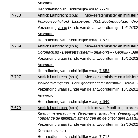
Antwoord
Herindiening van : schriftelijke vraag
7-678
7-710
Annick Lambrecht
(sp.a)
vice-eersteminister en minister 
Verkeersveiligheid - Lissewege - N31, Zeebruggelaan - Over
Verzending
vraag
(Einde van de antwoordtermijn: 10/12/20
Antwoord
Herindiening van : schriftelijke vraag
7-671
7-709
Annick Lambrecht
(sp.a)
vice-eersteminister en minister 
Coronacrisis - Deelfietssysteem «Blue-bike» - Gebruik - Dal
Verzending
vraag
(Einde van de antwoordtermijn: 10/12/20
Antwoord
Herindiening van : schriftelijke vraag
7-658
7-707
Annick Lambrecht
(sp.a)
vice-eersteminister en minister 
Verkeersveiligheid - Gsm-gebruik achter het stuur - Beleid - 
Verzending
vraag
(Einde van de antwoordtermijn: 10/12/20
Antwoord
Herindiening van : schriftelijke vraag
7-640
7-679
Annick Lambrecht
(sp.a)
minister van Mobiliteit, belas
Steden en gemeenten - Fietszones - Invoering - Onmogelijk
houdende de minimum afmetingen en de bijzondere plaatsi
Verzending
vraag
(Einde van de antwoordtermijn: 29/10/20
Dossier gesloten
Heringediend als : schriftelijke vraag
7-712