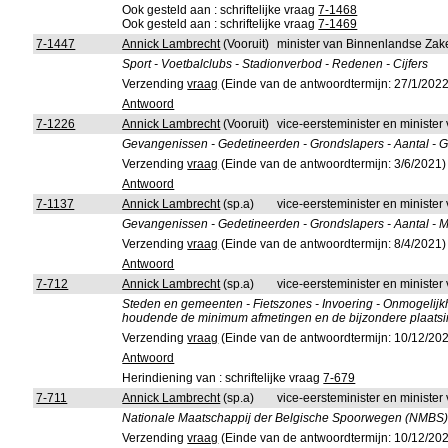
Ook gesteld aan : schriftelijke vraag
7-1468
Ook gesteld aan : schriftelijke vraag
7-1469
7-1447
Annick Lambrecht
(Vooruit)
minister van Binnenlandse Zak
Sport - Voetbalclubs - Stadionverbod - Redenen - Cijfers
Verzending
vraag
(Einde van de antwoordtermijn: 27/1/2022
Antwoord
7-1226
Annick Lambrecht
(Vooruit)
vice-eersteminister en minister
Gevangenissen - Gedetineerden - Grondslapers - Aantal - 
Verzending
vraag
(Einde van de antwoordtermijn: 3/6/2021)
Antwoord
7-1137
Annick Lambrecht
(sp.a)
vice-eersteminister en minister
Gevangenissen - Gedetineerden - Grondslapers - Aantal - 
Verzending
vraag
(Einde van de antwoordtermijn: 8/4/2021)
Antwoord
7-712
Annick Lambrecht
(sp.a)
vice-eersteminister en minister 
Steden en gemeenten - Fietszones - Invoering - Onmogelijk
houdende de minimum afmetingen en de bijzondere plaatsi
Verzending
vraag
(Einde van de antwoordtermijn: 10/12/20
Antwoord
Herindiening van : schriftelijke vraag
7-679
7-711
Annick Lambrecht
(sp.a)
vice-eersteminister en minister 
Nationale Maatschappij der Belgische Spoorwegen (NMBS) -
Verzending
vraag
(Einde van de antwoordtermijn: 10/12/20