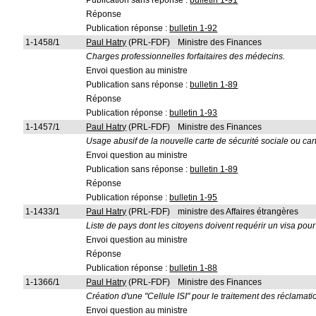
Publication sans réponse :
bulletin 1-91
Réponse
Publication réponse :
bulletin 1-92
1-1458/1
Paul Hatry
(PRL-FDF)
Ministre des Finances
Charges professionnelles forfaitaires des médecins.
Envoi question au ministre
Publication sans réponse :
bulletin 1-89
Réponse
Publication réponse :
bulletin 1-93
1-1457/1
Paul Hatry
(PRL-FDF)
Ministre des Finances
Usage abusif de la nouvelle carte de sécurité sociale ou car
Envoi question au ministre
Publication sans réponse :
bulletin 1-89
Réponse
Publication réponse :
bulletin 1-95
1-1433/1
Paul Hatry
(PRL-FDF)
ministre des Affaires étrangères
Liste de pays dont les citoyens doivent requérir un visa pour
Envoi question au ministre
Réponse
Publication réponse :
bulletin 1-88
1-1366/1
Paul Hatry
(PRL-FDF)
Ministre des Finances
Création d'une "Cellule ISI" pour le traitement des réclamati
Envoi question au ministre