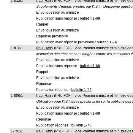
1-832/1
Paul Hatry
(PRL-FDF)
vice-Premier ministre et ministre d
Suppléments d'impôts enrôlés par l'I.S.I. - Deuxième questio
Envoi question au ministre
Publication sans réponse :
bulletin 1-68
Rappel
Envoi question au ministre
Réponse provisoire
Publication avec réponse provisoire :
bulletin 1-74
1-810/1
Paul Hatry
(PRL-FDF)
vice-Premier ministre et ministre d
Instruction des réclamations dirigées contre les cotisations éta
Envoi question au ministre
Publication sans réponse :
bulletin 1-68
Rappel
Envoi question au ministre
Réponse
Publication réponse :
bulletin 1-74
1-806/1
Paul Hatry
(PRL-FDF)
vice-Premier ministre et ministre d
Obligation pour l'I.S.I. de respecter la loi sur la publicité des
Envoi question au ministre
Publication sans réponse :
bulletin 1-68
Réponse
Publication réponse :
bulletin 1-73
1-792/1
Paul Hatry
(PRL-FDF)
vice-Premier ministre et ministre d