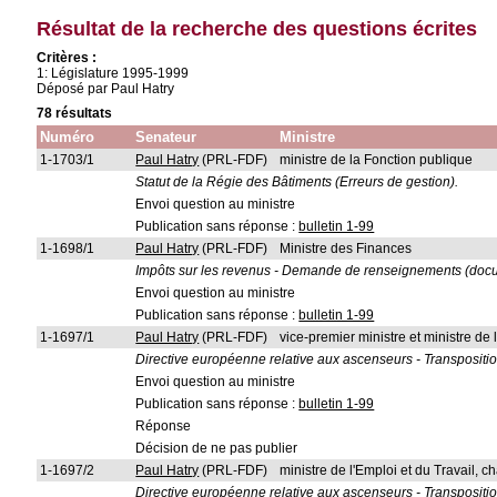
Résultat de la recherche des questions écrites
Critères :
1: Législature 1995-1999
Déposé par Paul Hatry
78 résultats
Numéro
Senateur
Ministre
1-1703/1
Paul Hatry
(PRL-FDF)
ministre de la Fonction publique
Statut de la Régie des Bâtiments (Erreurs de gestion).
Envoi question au ministre
Publication sans réponse :
bulletin 1-99
1-1698/1
Paul Hatry
(PRL-FDF)
Ministre des Finances
Impôts sur les revenus - Demande de renseignements (docum
Envoi question au ministre
Publication sans réponse :
bulletin 1-99
1-1697/1
Paul Hatry
(PRL-FDF)
vice-premier ministre et ministre 
Directive européenne relative aux ascenseurs - Transpositi
Envoi question au ministre
Publication sans réponse :
bulletin 1-99
Réponse
Décision de ne pas publier
1-1697/2
Paul Hatry
(PRL-FDF)
ministre de l'Emploi et du Travail,
Directive européenne relative aux ascenseurs - Transpositi