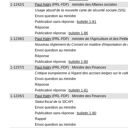
1-1242/1
Paul Hatry
(PRL-FDF)
ministre des Affaires sociales
Usage abusif de la nouvelle carte de sécurité sociale (SIS).
Envoi question au ministre
Publication sans réponse :
bulletin 1-81
Réponse
Publication réponse :
bulletin 1-86
1-1239/1
Paul Hatry
(PRL-FDF)
ministre de l'Agriculture et des Pet
Nouveau règlement du Conseil en matière d'importation de
Envoi question au ministre
Réponse
Publication réponse :
bulletin 1-80
1-1237/1
Paul Hatry
(PRL-FDF)
Ministre des Finances
Critique européenne à l'égard des accises belges sur le café
Envoi question au ministre
Réponse
Publication réponse :
bulletin 1-81
1-1226/1
Paul Hatry
(PRL-FDF)
Ministre des Finances
Statut fiscal de la SICAFI.
Envoi question au ministre
Publication sans réponse :
bulletin 1-80
Rappel
Envoi question au ministre