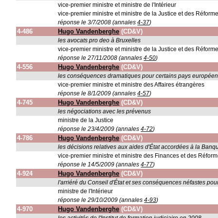
vice-premier ministre et ministre de l'Intérieur
vice-premier ministre et ministre de la Justice et des Réforme
réponse le 3/7/2008 (annales
4-37
)
4-486
Hugo Vandenberghe
(CD&V)
les avocats pro deo à Bruxelles
vice-premier ministre et ministre de la Justice et des Réforme
réponse le 27/11/2008 (annales
4-50
)
4-556
Hugo Vandenberghe
(CD&V)
les conséquences dramatiques pour certains pays européens d
vice-premier ministre et ministre des Affaires étrangères
réponse le 8/1/2009 (annales
4-57
)
4-745
Hugo Vandenberghe
(CD&V)
les négociations avec les prévenus
ministre de la Justice
réponse le 23/4/2009 (annales
4-72
)
4-786
Hugo Vandenberghe
(CD&V)
les décisions relatives aux aides d'État accordées à la Ban
vice-premier ministre et ministre des Finances et des Réforme
réponse le 14/5/2009 (annales
4-77
)
4-924
Hugo Vandenberghe
(CD&V)
l'arriéré du Conseil d'État et ses conséquences néfastes pour
ministre de l'Intérieur
réponse le 29/10/2009 (annales
4-93
)
4-970
Hugo Vandenberghe
(CD&V)