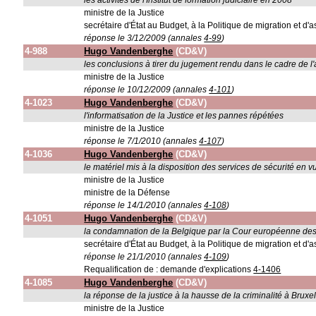
les activités de l'Institut de formation judiciaire en 2008
ministre de la Justice
secrétaire d'État au Budget, à la Politique de migration et d'as
réponse le 3/12/2009 (annales
4-99
)
4-988
Hugo Vandenberghe
(CD&V)
les conclusions à tirer du jugement rendu dans le cadre de l'af
ministre de la Justice
réponse le 10/12/2009 (annales
4-101
)
4-1023
Hugo Vandenberghe
(CD&V)
l'informatisation de la Justice et les pannes répétées
ministre de la Justice
réponse le 7/1/2010 (annales
4-107
)
4-1036
Hugo Vandenberghe
(CD&V)
le matériel mis à la disposition des services de sécurité en
ministre de la Justice
ministre de la Défense
réponse le 14/1/2010 (annales
4-108
)
4-1051
Hugo Vandenberghe
(CD&V)
la condamnation de la Belgique par la Cour européenne des 
secrétaire d'État au Budget, à la Politique de migration et d'as
réponse le 21/1/2010 (annales
4-109
)
Requalification de : demande d'explications
4-1406
4-1085
Hugo Vandenberghe
(CD&V)
la réponse de la justice à la hausse de la criminalité à Bruxe
ministre de la Justice