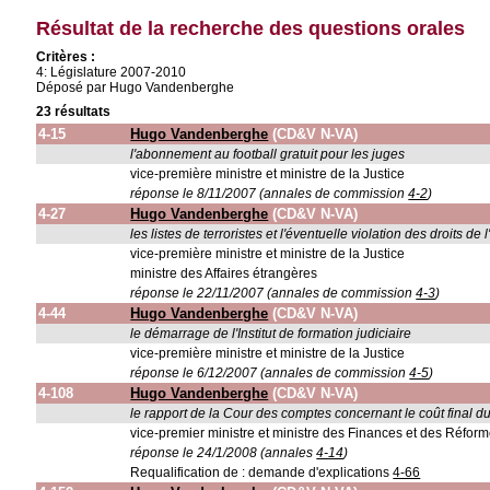
Résultat de la recherche des questions orales
Critères :
4: Législature 2007-2010
Déposé par Hugo Vandenberghe
23 résultats
4-15
Hugo Vandenberghe
(CD&V N-VA)
l'abonnement au football gratuit pour les juges
vice-première ministre et ministre de la Justice
réponse le 8/11/2007 (annales de commission
4-2
)
4-27
Hugo Vandenberghe
(CD&V N-VA)
les listes de terroristes et l'éventuelle violation des droits d
vice-première ministre et ministre de la Justice
ministre des Affaires étrangères
réponse le 22/11/2007 (annales de commission
4-3
)
4-44
Hugo Vandenberghe
(CD&V N-VA)
le démarrage de l'Institut de formation judiciaire
vice-première ministre et ministre de la Justice
réponse le 6/12/2007 (annales de commission
4-5
)
4-108
Hugo Vandenberghe
(CD&V N-VA)
le rapport de la Cour des comptes concernant le coût final d
vice-premier ministre et ministre des Finances et des Réforme
réponse le 24/1/2008 (annales
4-14
)
Requalification de : demande d'explications
4-66