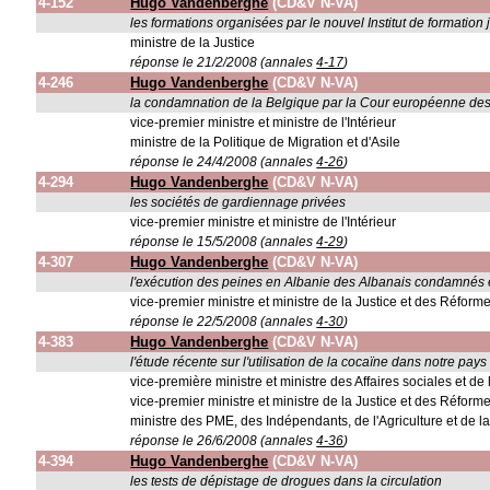
4-152
Hugo Vandenberghe
(CD&V N-VA)
les formations organisées par le nouvel Institut de formation 
ministre de la Justice
réponse le 21/2/2008 (annales
4-17
)
4-246
Hugo Vandenberghe
(CD&V N-VA)
la condamnation de la Belgique par la Cour européenne des 
vice-premier ministre et ministre de l'Intérieur
ministre de la Politique de Migration et d'Asile
réponse le 24/4/2008 (annales
4-26
)
4-294
Hugo Vandenberghe
(CD&V N-VA)
les sociétés de gardiennage privées
vice-premier ministre et ministre de l'Intérieur
réponse le 15/5/2008 (annales
4-29
)
4-307
Hugo Vandenberghe
(CD&V N-VA)
l'exécution des peines en Albanie des Albanais condamnés
vice-premier ministre et ministre de la Justice et des Réforme
réponse le 22/5/2008 (annales
4-30
)
4-383
Hugo Vandenberghe
(CD&V N-VA)
l'étude récente sur l'utilisation de la cocaïne dans notre pays
vice-première ministre et ministre des Affaires sociales et de
vice-premier ministre et ministre de la Justice et des Réforme
ministre des PME, des Indépendants, de l'Agriculture et de la 
réponse le 26/6/2008 (annales
4-36
)
4-394
Hugo Vandenberghe
(CD&V N-VA)
les tests de dépistage de drogues dans la circulation