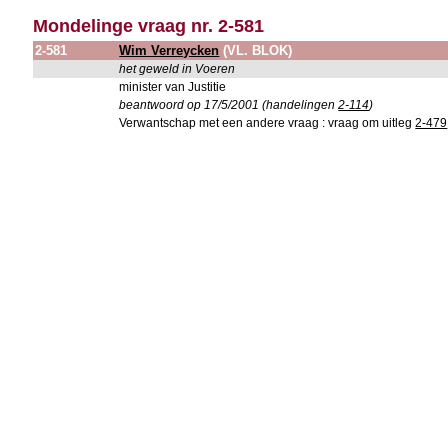
Mondelinge vraag nr. 2-581
2-581
Wim Verreycken
(VL. BLOK)
het geweld in Voeren
minister van Justitie
beantwoord op 17/5/2001 (handelingen
2-114
)
Verwantschap met een andere vraag : vraag om uitleg
2-479