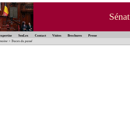
Sénat
expertise
SenLex
Contact
Visites
Brochures
Presse
imoine
>
Traces du passé