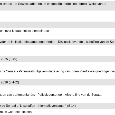
nschaps- en Gewestparlementen en gecoöpteerde senatoren) (Wetgevende
g om over te gaan tot de stemmingen
or de institutionele aangelegenheden - Discussie over de afschaffing van de Se
 2025 (8-49)
van de Senaat - Personeelsuitgaven - Indexering van lonen - Vertrekvergoedingen v
r 2026 (8-162)
en van parlementariërs - Politiek personeel - Afschaffing van de Senaat -
e de Senaat af te schaffen - Informatieverslagen) (8-14)
vrouw Goedele Liekens