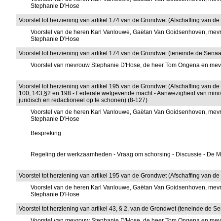
Stephanie D'Hose
Voorstel tot herziening van artikel 174 van de Grondwet (Afschaffing van de
Voorstel van de heren Karl Vanlouwe, Gaëtan Van Goidsenhoven, mevr
Stephanie D'Hose
Voorstel tot herziening van artikel 174 van de Grondwet (teneinde de Senaat 
Voorstel van mevrouw Stephanie D'Hose, de heer Tom Ongena en me
Voorstel tot herziening van artikel 195 van de Grondwet (Afschaffing van de
100, 143,§2 en 198 - Federale wetgevende macht - Aanwezigheid van minis
juridisch en redactioneel op te schonen) (8-127)
Voorstel van de heren Karl Vanlouwe, Gaëtan Van Goidsenhoven, mevr
Stephanie D'Hose
Bespreking
Regeling der werkzaamheden - Vraag om schorsing - Discussie - De MR-
Voorstel tot herziening van artikel 195 van de Grondwet (Afschaffing van 
Voorstel van de heren Karl Vanlouwe, Gaëtan Van Goidsenhoven, mevr
Stephanie D'Hose
Voorstel tot herziening van artikel 43, § 2, van de Grondwet (teneinde de Se
Voorstel van mevrouw Stephanie D'Hose, de heer Tom Ongena en me