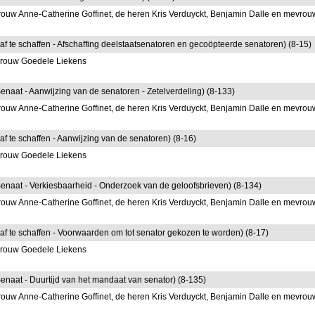
ouw Anne-Catherine Goffinet, de heren Kris Verduyckt, Benjamin Dalle en mevrou
 af te schaffen - Afschaffing deelstaatsenatoren en gecoöpteerde senatoren) (8-15)
vrouw Goedele Liekens
Senaat - Aanwijzing van de senatoren - Zetelverdeling) (8-133)
ouw Anne-Catherine Goffinet, de heren Kris Verduyckt, Benjamin Dalle en mevrou
af te schaffen - Aanwijzing van de senatoren) (8-16)
vrouw Goedele Liekens
 Senaat - Verkiesbaarheid - Onderzoek van de geloofsbrieven) (8-134)
ouw Anne-Catherine Goffinet, de heren Kris Verduyckt, Benjamin Dalle en mevrou
 af te schaffen - Voorwaarden om tot senator gekozen te worden) (8-17)
vrouw Goedele Liekens
Senaat - Duurtijd van het mandaat van senator) (8-135)
ouw Anne-Catherine Goffinet, de heren Kris Verduyckt, Benjamin Dalle en mevrou