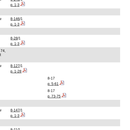
p. 1-3
w
8-146
/1
p. 1-3
8-28
/1
p. 1-3
 74,
t
w
8-127
/1
p. 1-28
8-17
p. 5-61
8-17
p. 73-75
w
8-147
/1
p. 1-3
8-11
/1