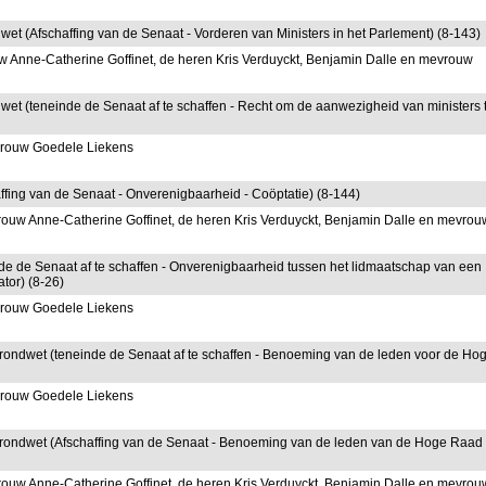
ndwet (Afschaffing van de Senaat - Vorderen van Ministers in het Parlement) (8-143)
 Anne-Catherine Goffinet, de heren Kris Verduyckt, Benjamin Dalle en mevrouw
ndwet (teneinde de Senaat af te schaffen - Recht om de aanwezigheid van ministers 
vrouw Goedele Liekens
affing van de Senaat - Onverenigbaarheid - Coöptatie) (8-144)
ouw Anne-Catherine Goffinet, de heren Kris Verduyckt, Benjamin Dalle en mevrou
inde de Senaat af te schaffen - Onverenigbaarheid tussen het lidmaatschap van een
or) (8-26)
vrouw Goedele Liekens
de Grondwet (teneinde de Senaat af te schaffen - Benoeming van de leden voor de Ho
vrouw Goedele Liekens
 de Grondwet (Afschaffing van de Senaat - Benoeming van de leden van de Hoge Raad
ouw Anne-Catherine Goffinet, de heren Kris Verduyckt, Benjamin Dalle en mevrou