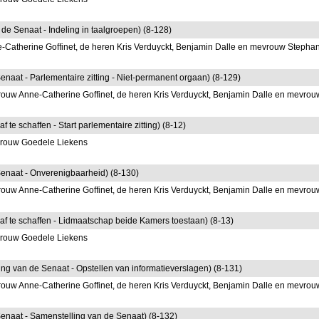
n de Senaat - Indeling in taalgroepen) (8-128)
Catherine Goffinet, de heren Kris Verduyckt, Benjamin Dalle en mevrouw Stepha
Senaat - Parlementaire zitting - Niet-permanent orgaan) (8-129)
ouw Anne-Catherine Goffinet, de heren Kris Verduyckt, Benjamin Dalle en mevrou
 te schaffen - Start parlementaire zitting) (8-12)
vrouw Goedele Liekens
 Senaat - Onverenigbaarheid) (8-130)
ouw Anne-Catherine Goffinet, de heren Kris Verduyckt, Benjamin Dalle en mevrou
 af te schaffen - Lidmaatschap beide Kamers toestaan) (8-13)
vrouw Goedele Liekens
ffing van de Senaat - Opstellen van informatieverslagen) (8-131)
ouw Anne-Catherine Goffinet, de heren Kris Verduyckt, Benjamin Dalle en mevrou
 Senaat - Samenstelling van de Senaat) (8-132)