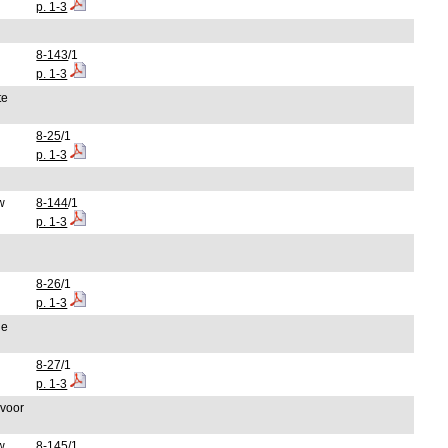
p. 1-3
8-143
/1
p. 1-3
te
8-25
/1
p. 1-3
w
8-144
/1
p. 1-3
8-26
/1
p. 1-3
ge
8-27
/1
p. 1-3
 voor
w
8-145
/1