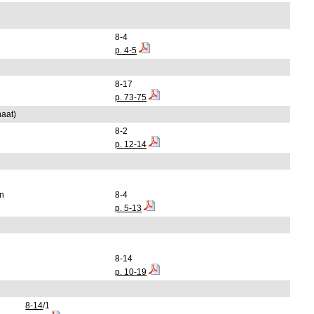
8-4
p. 4-5
8-17
p. 73-75
naat)
8-2
p. 12-14
an
8-4
p. 5-13
8-14
p. 10-19
8-14
/1