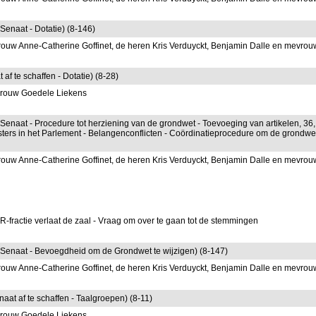
 Senaat - Dotatie) (8-146)
ouw Anne-Catherine Goffinet, de heren Kris Verduyckt, Benjamin Dalle en mevrou
af te schaffen - Dotatie) (8-28)
vrouw Goedele Liekens
 Senaat - Procedure tot herziening van de grondwet - Toevoeging van artikelen, 36,
ters in het Parlement - Belangenconflicten - Coördinatieprocedure om de grondwe
ouw Anne-Catherine Goffinet, de heren Kris Verduyckt, Benjamin Dalle en mevrou
fractie verlaat de zaal - Vraag om over te gaan tot de stemmingen
de Senaat - Bevoegdheid om de Grondwet te wijzigen) (8-147)
ouw Anne-Catherine Goffinet, de heren Kris Verduyckt, Benjamin Dalle en mevrou
naat af te schaffen - Taalgroepen) (8-11)
vrouw Goedele Liekens