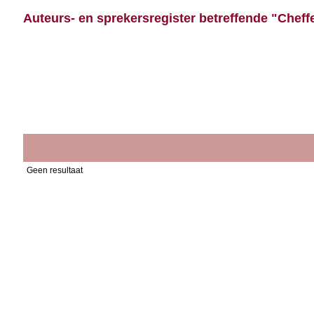
Auteurs- en sprekersregister betreffende "Cheffer
Geen resultaat