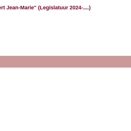
t Jean-Marie" (Legislatuur 2024-....)