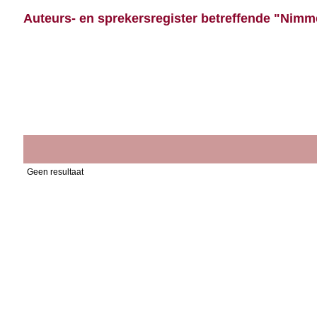
Auteurs- en sprekersregister betreffende "Nimm
Geen resultaat