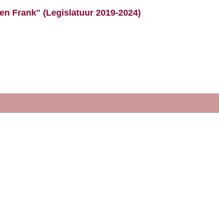
en Frank" (Legislatuur 2019-2024)