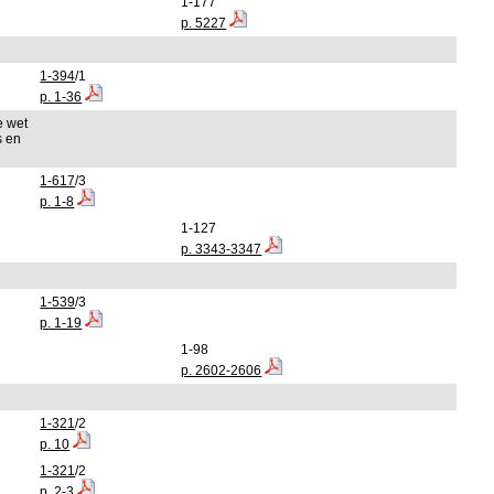
1-177
p. 5227
1-394
/1
p. 1-36
e wet
s en
1-617
/3
p. 1-8
1-127
p. 3343-3347
1-539
/3
p. 1-19
1-98
p. 2602-2606
1-321
/2
p. 10
1-321
/2
p. 2-3