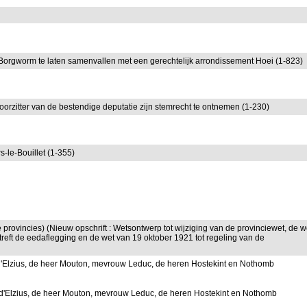
Borgworm te laten samenvallen met een gerechtelijk arrondissement Hoei (1-823)
voorzitter van de bestendige deputatie zijn stemrecht te ontnemen (1-230)
s-le-Bouillet (1-355)
provincies) (Nieuw opschrift : Wetsontwerp tot wijziging van de provinciewet, de w
treft de eedaflegging en de wet van 19 oktober 1921 tot regeling van de
d'Elzius, de heer Mouton, mevrouw Leduc, de heren Hostekint en Nothomb
 d'Elzius, de heer Mouton, mevrouw Leduc, de heren Hostekint en Nothomb