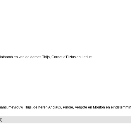
Nothomb en van de dames Thijs, Cornet-d'Elzius en Leduc
mans, mevrouw Thijs, de heren Anciaux, Pinoie, Vergote en Mouton en eindstemmi
9)