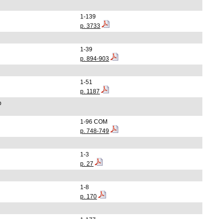
1-139
p. 3733
1-39
p. 894-903
1-51
p. 1187
p
1-96 COM
p. 748-749
1-3
p. 27
1-8
p. 170