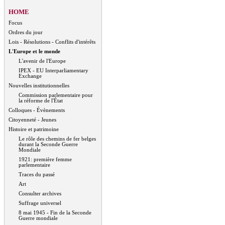
HOME
Focus
Ordres du jour
Lois - Résolutions - Conflits d'intérêts
L'Europe et le monde
L'avenir de l'Europe
IPEX - EU Interparliamentary
Exchange
Nouvelles institutionnelles
Commission parlementaire pour
la réforme de l'État
Colloques - Évènements
Citoyenneté - Jeunes
Histoire et patrimoine
Le rôle des chemins de fer belges
durant la Seconde Guerre
Mondiale
1921: première femme
parlementaire
Traces du passé
Art
Consulter archives
Suffrage universel
8 mai 1945 - Fin de la Seconde
Guerre mondiale