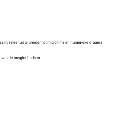
passingssfeer uit te breiden tot microfilms en numerieke dragers
ek van de aasgierfondsen