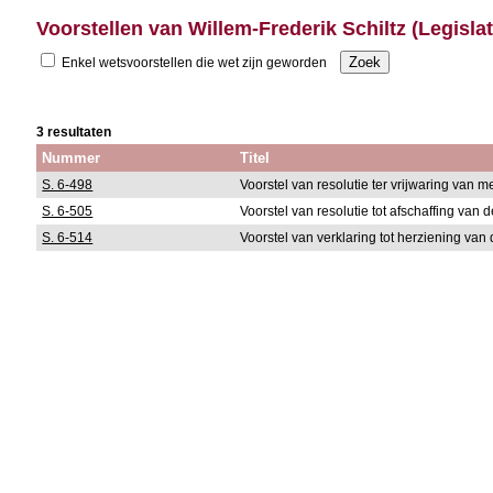
Voorstellen van Willem-Frederik Schiltz (Legisla
Enkel wetsvoorstellen die wet zijn geworden
3 resultaten
Nummer
Titel
S. 6-498
Voorstel van resolutie ter vrijwaring van 
S. 6-505
Voorstel van resolutie tot afschaffing van 
S. 6-514
Voorstel van verklaring tot herziening va