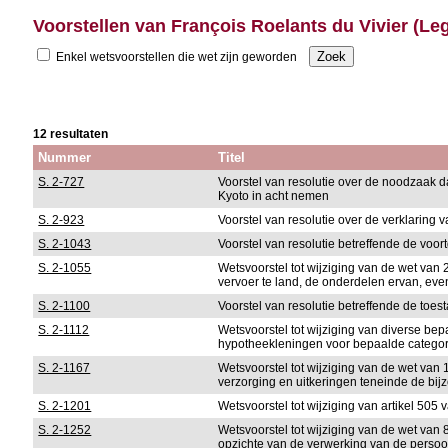
Voorstellen van François Roelants du Vivier (Le
Enkel wetsvoorstellen die wet zijn geworden
12 resultaten
Nummer
Titel
S. 2-727
Voorstel van resolutie over de noodzaak d
Kyoto in acht nemen
S. 2-923
Voorstel van resolutie over de verklaring 
S. 2-1043
Voorstel van resolutie betreffende de vo
S. 2-1055
Wetsvoorstel tot wijziging van de wet van
vervoer te land, de onderdelen ervan, ev
S. 2-1100
Voorstel van resolutie betreffende de toe
S. 2-1112
Wetsvoorstel tot wijziging van diverse b
hypotheekleningen voor bepaalde categor
S. 2-1167
Wetsvoorstel tot wijziging van de wet van
verzorging en uitkeringen teneinde de bi
S. 2-1201
Wetsvoorstel tot wijziging van artikel 505
S. 2-1252
Wetsvoorstel tot wijziging van de wet van
opzichte van de verwerking van de perso