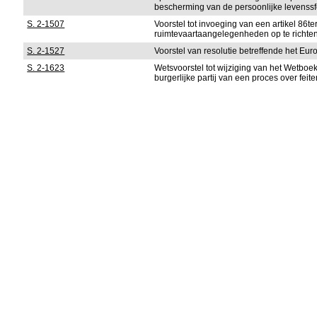
bescherming van de persoonlijke levenssf
S. 2-1507
Voorstel tot invoeging van een artikel 86
ruimtevaartaangelegenheden op te richte
S. 2-1527
Voorstel van resolutie betreffende het Eu
S. 2-1623
Wetsvoorstel tot wijziging van het Wetboe
burgerlijke partij van een proces over feite