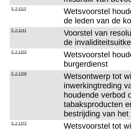
S. 2-1113
Wetsvoorstel houd
de leden van de kon
S. 2-1141
Voorstel van resol
de invaliditeitsuitk
S. 2-1333
Wetsvoorstel houde
burgerdienst
S. 2-1336
Wetsontwerp tot wi
inwerkingtreding 
houdende verbod o
tabaksproducten en
bestrijding van he
S. 2-1372
Wetsvoorstel tot w