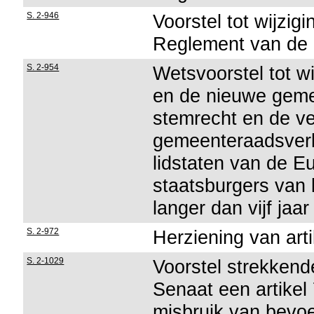
S. 2-946
Voorstel tot wijzig
Reglement van de
S. 2-954
Wetsvoorstel tot w
en de nieuwe geme
stemrecht en de ve
gemeenteraadsver
lidstaten van de 
staatsburgers van b
langer dan vijf jaar
S. 2-972
Herziening van art
S. 2-1029
Voorstel strekken
Senaat een artikel
misbruik van bevo