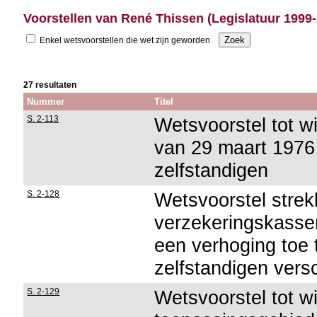
Voorstellen van René Thissen (Legislatuur 1999
Enkel wetsvoorstellen die wet zijn geworden
27 resultaten
Nummer
Titel
S. 2-113
Wetsvoorstel tot wi
van 29 maart 1976 
zelfstandigen
S. 2-128
Wetsvoorstel stre
verzekeringskassen
een verhoging toe 
zelfstandigen vers
S. 2-129
Wetsvoorstel tot wi