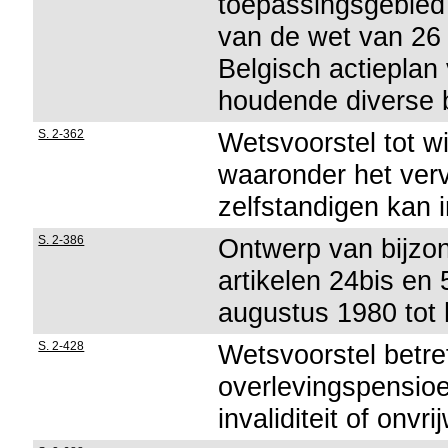
toepassingsgebied 
van de wet van 26 
Belgisch actiepla
houdende diverse 
S. 2-362
Wetsvoorstel tot w
waaronder het ver
zelfstandigen kan 
S. 2-386
Ontwerp van bijzon
artikelen 24bis en
augustus 1980 tot 
S. 2-428
Wetsvoorstel betre
overlevingspensioe
invaliditeit of onvr