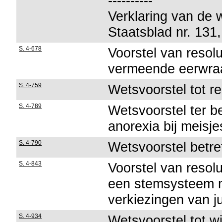
----------
Verklaring van de 
Staatsblad nr. 131
S. 4-678
Voorstel van resolu
vermeende eerwraa
S. 4-759
Wetsvoorstel tot r
S. 4-789
Wetsvoorstel ter be
anorexia bij meisje
S. 4-790
Wetsvoorstel betre
S. 4-843
Voorstel van resol
een stemsysteem me
verkiezingen van j
S. 4-934
Wetsvoorstel tot wi