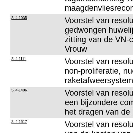
maagdenvliesrecon
S. 4-1035
Voorstel van resol
gedwongen huwelijk
zitting van de VN-
Vrouw
S. 4-1111
Voorstel van resolu
non-proliferatie, n
raketafweersystem
S. 4-1406
Voorstel van resolu
een bijzondere co
het dragen van de 
S. 4-1517
Voorstel van resol