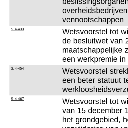
beslissingsorgane
overheidsbedrijve
vennootschappen
S. 4-433
Wetsvoorstel tot wi
de besluitwet van
maatschappelijke z
een werkpremie in 
S. 4-454
Wetsvoorstel stre
een beter statuut t
werkloosheidsverz
S. 4-467
Wetsvoorstel tot wi
van 15 december 1
het grondgebied, he