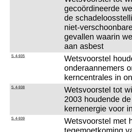
gecoördineerde wet
de schadeloosstell
niet-verschoonbare
gevallen waarin w
aan asbest
S. 4-935
Wetsvoorstel houd
onderaannemers o
kerncentrales in o
S. 4-938
Wetsvoorstel tot wi
2003 houdende de ge
kernenergie voor in
S. 4-939
Wetsvoorstel met h
tegemoetkoming va