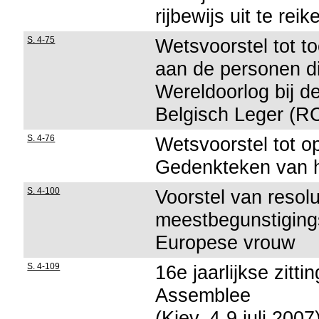
rijbewijs uit te re
S. 4-75
Wetsvoorstel tot to
aan de personen di
Wereldoorlog bij d
Belgisch Leger (
S. 4-76
Wetsvoorstel tot o
Gedenkteken van h
S. 4-100
Voorstel van resolu
meestbegunstiging
Europese vrouw
S. 4-109
16e jaarlijkse zit
Assemblee
(Kiev, 4-9 juli 2007