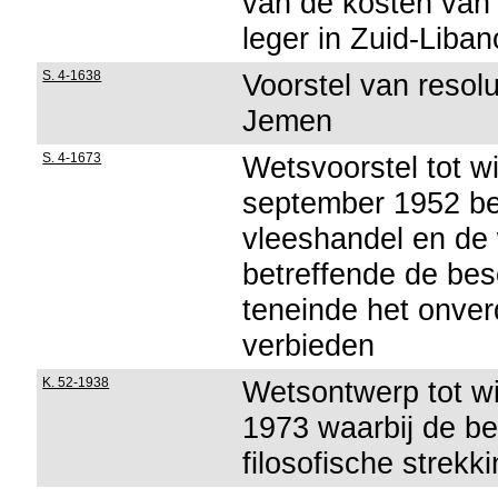
van de kosten van 
leger in Zuid-Liban
S. 4-1638
Voorstel van resolu
Jemen
S. 4-1673
Wetsvoorstel tot w
september 1952 be
vleeshandel en de
betreffende de bes
teneinde het onverd
verbieden
K. 52-1938
Wetsontwerp tot wi
1973 waarbij de b
filosofische strek