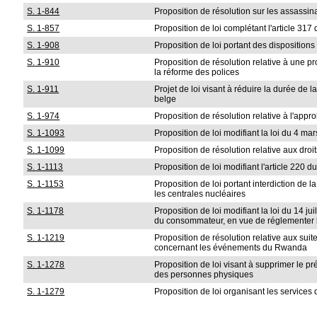
S. 1-844
Proposition de résolution sur les assassi
S. 1-857
Proposition de loi complétant l'article 31
S. 1-908
Proposition de loi portant des dispositio
S. 1-910
Proposition de résolution relative à une p
la réforme des polices
S. 1-911
Projet de loi visant à réduire la durée de la
belge
S. 1-974
Proposition de résolution relative à l'app
S. 1-1093
Proposition de loi modifiant la loi du 4 ma
S. 1-1099
Proposition de résolution relative aux droit
S. 1-1113
Proposition de loi modifiant l'article 220 d
S. 1-1153
Proposition de loi portant interdiction d
les centrales nucléaires
S. 1-1178
Proposition de loi modifiant la loi du 14 ju
du consommateur, en vue de réglementer l'
S. 1-1219
Proposition de résolution relative aux su
concernant les événements du Rwanda
S. 1-1278
Proposition de loi visant à supprimer le pré
des personnes physiques
S. 1-1279
Proposition de loi organisant les services