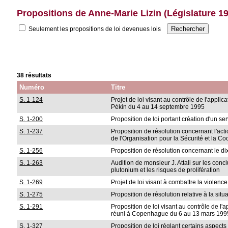
Propositions de Anne-Marie Lizin (Législature 1
Seulement les propositions de loi devenues lois
38 résultats
Numéro
Titre
S. 1-124
Projet de loi visant au contrôle de l'appl
Pékin du 4 au 14 septembre 1995
S. 1-200
Proposition de loi portant création d'un ser
S. 1-237
Proposition de résolution concernant l'ac
de l'Organisation pour la Sécurité et la C
S. 1-256
Proposition de résolution concernant le di
S. 1-263
Audition de monsieur J. Attali sur les co
plutonium et les risques de prolifération
S. 1-269
Projet de loi visant à combattre la violenc
S. 1-275
Proposition de résolution relative à la sit
S. 1-291
Proposition de loi visant au contrôle de 
réuni à Copenhague du 6 au 13 mars 199
S. 1-327
Proposition de loi réglant certains aspect