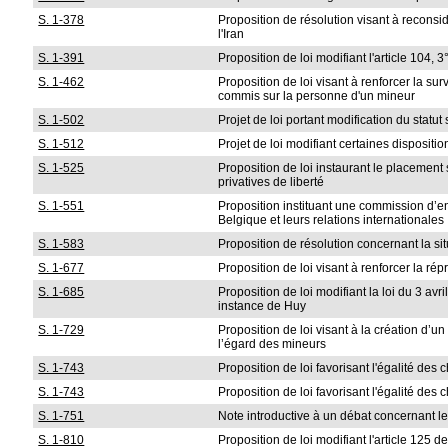
S. 1-378
Proposition de résolution visant à reconsi
l'Iran
S. 1-391
Proposition de loi modifiant l'article 104,
S. 1-462
Proposition de loi visant à renforcer la s
commis sur la personne d'un mineur
S. 1-502
Projet de loi portant modification du stat
S. 1-512
Projet de loi modifiant certaines dispositi
S. 1-525
Proposition de loi instaurant le placemen
privatives de liberté
S. 1-551
Proposition instituant une commission d’
Belgique et leurs relations internationales
S. 1-583
Proposition de résolution concernant la si
S. 1-677
Proposition de loi visant à renforcer la ré
S. 1-685
Proposition de loi modifiant la loi du 3 av
instance de Huy
S. 1-729
Proposition de loi visant à la création d’u
l’égard des mineurs
S. 1-743
Proposition de loi favorisant l'égalité de
S. 1-743
Proposition de loi favorisant l'égalité de
S. 1-751
Note introductive à un débat concernant les
S. 1-810
Proposition de loi modifiant l'article 125 