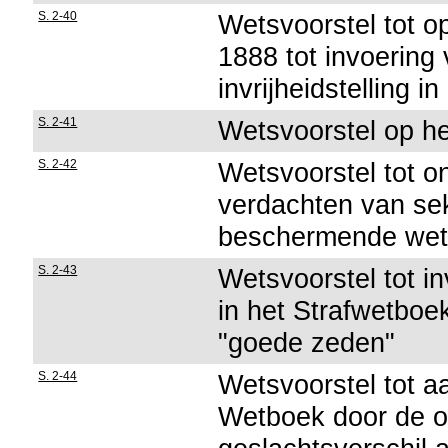
S. 2-40
Wetsvoorstel tot o
1888 tot invoering
invrijheidstelling in
S. 2-41
Wetsvoorstel op h
S. 2-42
Wetsvoorstel tot o
verdachten van se
beschermende wet
S. 2-43
Wetsvoorstel tot i
in het Strafwetboek
"goede zeden"
S. 2-44
Wetsvoorstel tot aa
Wetboek door de o