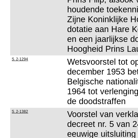
houdende toekennin
Zijne Koninklijke H
dotatie aan Hare K
en een jaarlijkse d
Hoogheid Prins La
S. 2-1294
Wetsvoorstel tot o
december 1953 bet
Belgische national
1964 tot verlengin
de doodstraffen
S. 2-1382
Voorstel van verkla
decreet nr. 5 van 
eeuwige uitsluitin