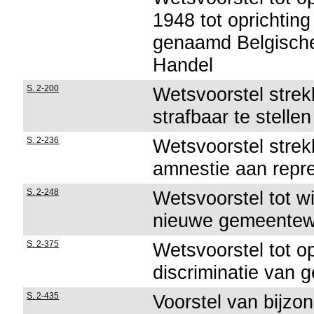
1948 tot oprichting
genaamd Belgische
Handel
S. 2-200
Wetsvoorstel stre
strafbaar te stellen
S. 2-236
Wetsvoorstel strek
amnestie aan repre
S. 2-248
Wetsvoorstel tot wi
nieuwe gemeentew
S. 2-375
Wetsvoorstel tot op
discriminatie van
S. 2-435
Voorstel van bijzon