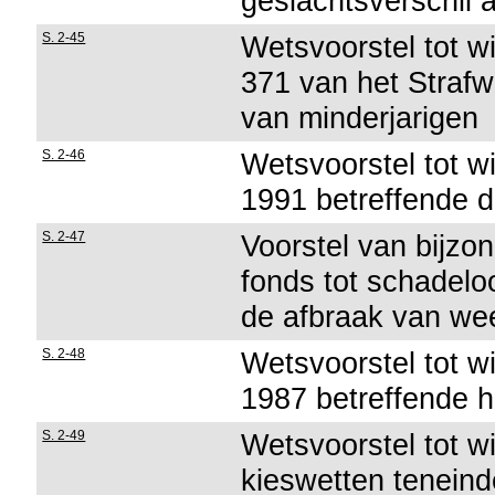
geslachtsverschil 
S. 2-45
Wetsvoorstel tot wi
371 van het Strafw
van minderjarigen
S. 2-46
Wetsvoorstel tot wi
1991 betreffende d
S. 2-47
Voorstel van bijzon
fonds tot schadeloo
de afbraak van we
S. 2-48
Wetsvoorstel tot wi
1987 betreffende he
S. 2-49
Wetsvoorstel tot wi
kieswetten teneind