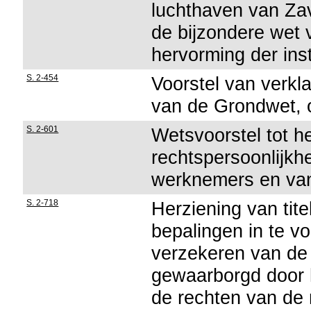
luchthaven van Zav
de bijzondere wet 
hervorming der inst
S. 2-454
Voorstel van verkla
van de Grondwet, 
S. 2-601
Wetsvoorstel tot h
rechtspersoonlijkh
werknemers en van
S. 2-718
Herziening van tit
bepalingen in te 
verzekeren van de 
gewaarborgd door 
de rechten van de