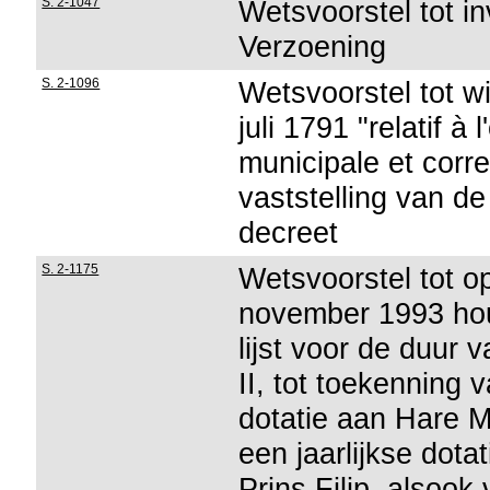
S. 2-1047
Wetsvoorstel tot i
Verzoening
S. 2-1096
Wetsvoorstel tot w
juli 1791 "relatif à
municipale et corr
vaststelling van d
decreet
S. 2-1175
Wetsvoorstel tot o
november 1993 houd
lijst voor de duur 
II, tot toekenning 
dotatie aan Hare M
een jaarlijkse dota
Prins Filip, alsoo