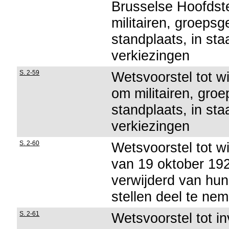
Brusselse Hoofdst
militairen, groeps
standplaats, in sta
verkiezingen
S. 2-59
Wetsvoorstel tot w
om militairen, gro
standplaats, in sta
verkiezingen
S. 2-60
Wetsvoorstel tot w
van 19 oktober 192
verwijderd van hun 
stellen deel te ne
S. 2-61
Wetsvoorstel tot i