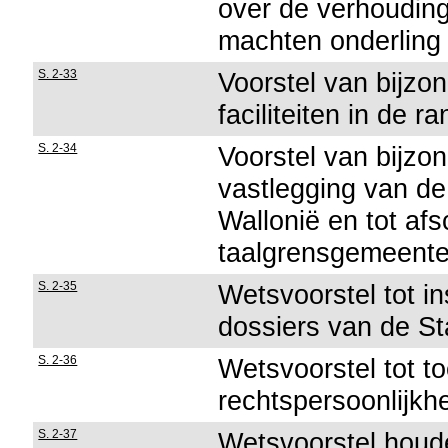
over de verhouding
machten onderling
S. 2-33
Voorstel van bijzon
faciliteiten in de 
S. 2-34
Voorstel van bijzon
vastlegging van d
Wallonië en tot afsc
taalgrensgemeent
S. 2-35
Wetsvoorstel tot in
dossiers van de St
S. 2-36
Wetsvoorstel tot t
rechtspersoonlijk
S. 2-37
Wetsvoorstel houde