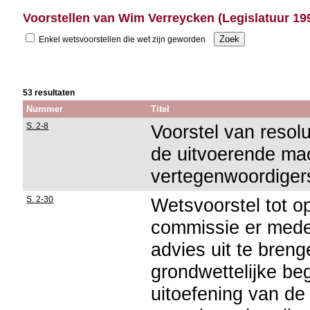
Voorstellen van Wim Verreycken (Legislatuur 19
Enkel wetsvoorstellen die wet zijn geworden
53 resultaten
Nummer
Titel
S. 2-8
Voorstel van resol
de uitvoerende mac
vertegenwoordigers
S. 2-30
Wetsvoorstel tot o
commissie er mede
advies uit te bren
grondwettelijke be
uitoefening van de