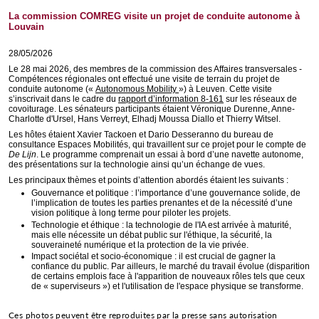
La commission COMREG visite un projet de conduite autonome à
Louvain
28/05/2026
Le 28 mai 2026, des membres de la commission des Affaires transversales -
Compétences régionales ont effectué une visite de terrain du projet de
conduite autonome («
Autonomous Mobility
») à Leuven. Cette visite
s’inscrivait dans le cadre du
rapport d’information 8-161
sur les réseaux de
covoiturage. Les sénateurs participants étaient Véronique Durenne, Anne-
Charlotte d'Ursel, Hans Verreyt, Elhadj Moussa Diallo et Thierry Witsel.
Les hôtes étaient Xavier Tackoen et Dario Desseranno du bureau de
consultance Espaces Mobilités, qui travaillent sur ce projet pour le compte de
De Lijn
. Le programme comprenait un essai à bord d’une navette autonome,
des présentations sur la technologie ainsi qu’un échange de vues.
Les principaux thèmes et points d’attention abordés étaient les suivants :
Gouvernance et politique : l’importance d’une gouvernance solide, de
l’implication de toutes les parties prenantes et de la nécessité d’une
vision politique à long terme pour piloter les projets.
Technologie et éthique : la technologie de l'IA est arrivée à maturité,
mais elle nécessite un débat public sur l'éthique, la sécurité, la
souveraineté numérique et la protection de la vie privée.
Impact sociétal et socio-économique : il est crucial de gagner la
confiance du public. Par ailleurs, le marché du travail évolue (disparition
de certains emplois face à l'apparition de nouveaux rôles tels que ceux
de «
superviseurs
») et l'utilisation de l'espace physique se transforme.
Ces photos peuvent être reproduites par la presse sans autorisation